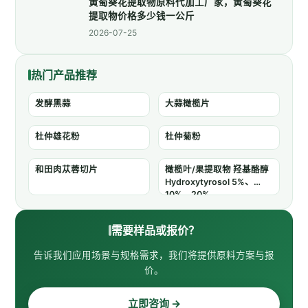
黄蜀葵花提取物原料代加工厂家，黄蜀葵花
提取物价格多少钱一公斤
2026-07-25
热门产品推荐
发酵黑蒜
大蒜橄榄片
杜仲雄花粉
杜仲菊粉
和田肉苁蓉切片
橄榄叶/果提取物 羟基酪醇
Hydroxytyrosol 5%、
10%、20%
需要样品或报价？
告诉我们应用场景与规格需求，我们将提供原料方案与报
价。
立即咨询 →